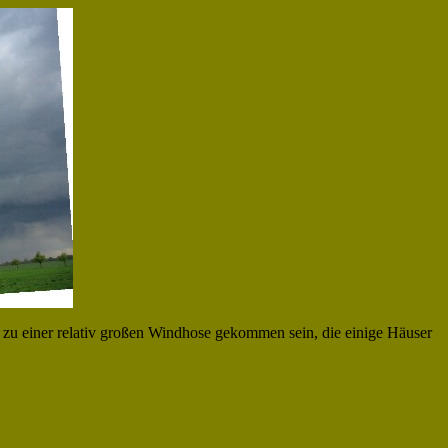
e zu einer relativ großen Windhose gekommen sein, die einige Häuser