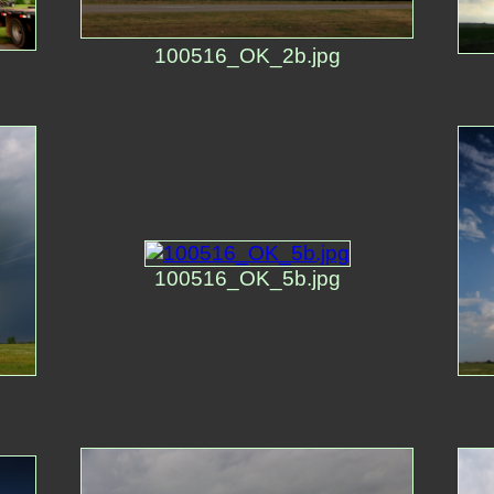
100516_OK_2b.jpg
100516_OK_5b.jpg