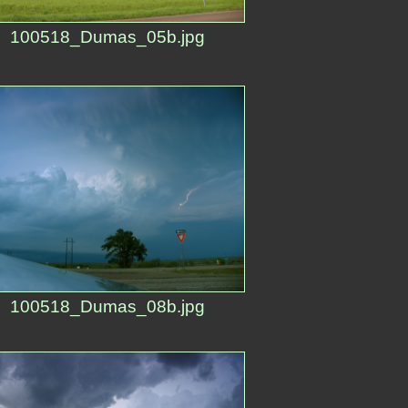
100518_Dumas_05b.jpg
100518_Dumas_08b.jpg