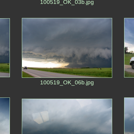
100519_OK_03b.jpg
100519_OK_06b.jpg