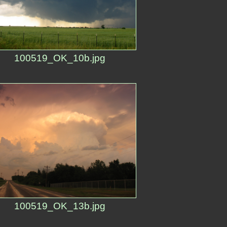
100519_OK_10b.jpg
100519_OK_13b.jpg