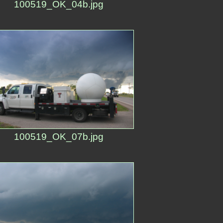
100519_OK_04b.jpg
100519_OK_07b.jpg