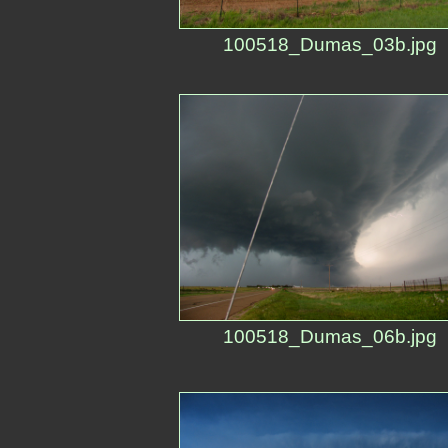
100518_Dumas_03b.jpg
100518_Dumas_06b.jpg