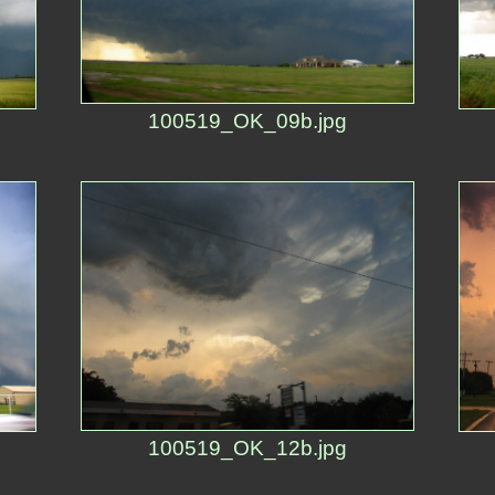
100519_OK_09b.jpg
100519_OK_12b.jpg